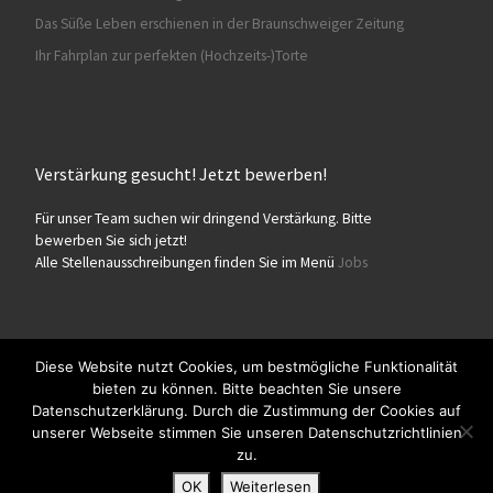
Das Süße Leben erschienen in der Braunschweiger Zeitung
Ihr Fahrplan zur perfekten (Hochzeits-)Torte
Verstärkung gesucht! Jetzt bewerben!
Für unser Team suchen wir dringend Verstärkung. Bitte
bewerben Sie sich jetzt!
Alle Stellenausschreibungen finden Sie im Menü
Jobs
Diese Website nutzt Cookies, um bestmögliche Funktionalität
bieten zu können. Bitte beachten Sie unsere
© 2026
Konditorei Süßes Leben
– Alle Rechte vorbehalten
Datenschutzerklärung. Durch die Zustimmung der Cookies auf
Präsentiert von
WP
– Entworfen mit dem
Customizr-Theme
unserer Webseite stimmen Sie unseren Datenschutzrichtlinien
zu.
OK
Weiterlesen