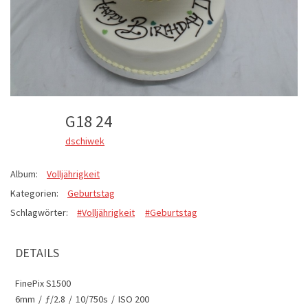
G18 24
dschiwek
Album:
Volljährigkeit
Kategorien:
Geburtstag
Schlagwörter:
#Volljährigkeit
#Geburtstag
DETAILS
FinePix S1500
6mm
/
ƒ/2.8
/
10/750s
/
ISO 200