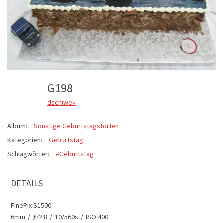
G198
dschiwek
Album:
Sonstige Geburtstagstorten
Kategorien:
Geburtstag
Schlagwörter:
#Geburtstag
DETAILS
FinePix S1500
6mm
/
ƒ/2.8
/
10/560s
/
ISO 400