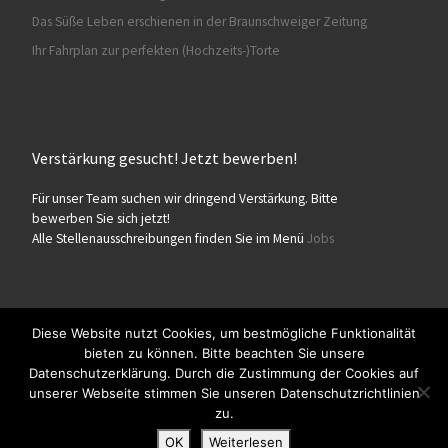
Das Süße Leben erschienen in der Braunschweiger Zeitung
Ihr Fahrplan zur perfekten (Hochzeits-)Torte
Verstärkung gesucht! Jetzt bewerben!
Für unser Team suchen wir dringend Verstärkung. Bitte
bewerben Sie sich jetzt!
Alle Stellenausschreibungen finden Sie im Menü
Jobs
Diese Website nutzt Cookies, um bestmögliche Funktionalität
bieten zu können. Bitte beachten Sie unsere
© 2026
Konditorei Süßes Leben
– Alle Rechte vorbehalten
Datenschutzerklärung. Durch die Zustimmung der Cookies auf
Präsentiert von
WP
– Entworfen mit dem
Customizr-Theme
unserer Webseite stimmen Sie unseren Datenschutzrichtlinien
zu.
OK
Weiterlesen