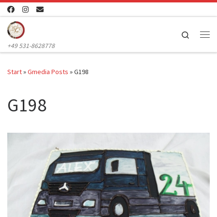
Zum Inhalt springen
Search
Me
+49 531-8628778
Start
»
Gmedia Posts
»
G198
G198