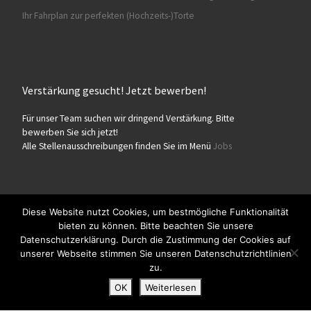
Ihr Fahrplan zur perfekten (Hochzeits-)Torte
Verstärkung gesucht! Jetzt bewerben!
Für unser Team suchen wir dringend Verstärkung. Bitte
bewerben Sie sich jetzt!
Alle Stellenausschreibungen finden Sie im Menü
Jobs
Diese Website nutzt Cookies, um bestmögliche Funktionalität
bieten zu können. Bitte beachten Sie unsere
© 2026
Konditorei Süßes Leben
– Alle Rechte vorbehalten
Datenschutzerklärung. Durch die Zustimmung der Cookies auf
Präsentiert von
WP
– Entworfen mit dem
Customizr-Theme
unserer Webseite stimmen Sie unseren Datenschutzrichtlinien
zu.
OK
Weiterlesen