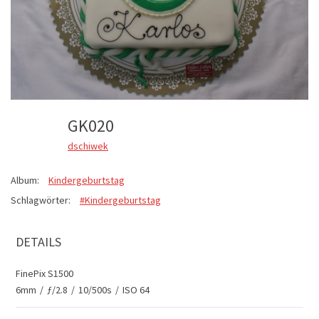
GK020
dschiwek
Album:
Kindergeburtstag
Schlagwörter:
#Kindergeburtstag
DETAILS
FinePix S1500
6mm
/
ƒ/2.8
/
10/500s
/
ISO 64