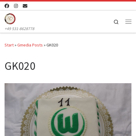
Zum Inhalt springen
Search
Me
+49 531-8628778
Start
»
Gmedia Posts
»
GK020
GK020