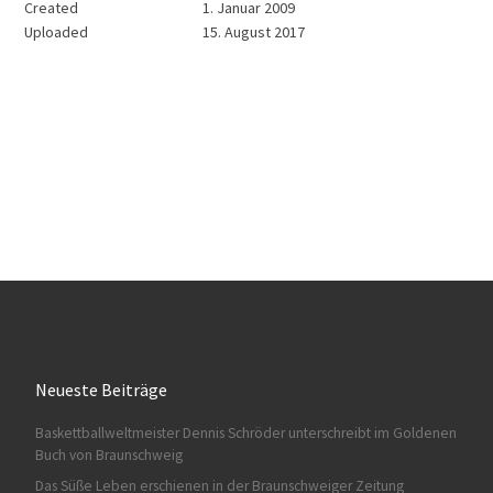
Created
1. Januar 2009
Uploaded
15. August 2017
Neueste Beiträge
Baskettballweltmeister Dennis Schröder unterschreibt im Goldenen
Buch von Braunschweig
Das Süße Leben erschienen in der Braunschweiger Zeitung