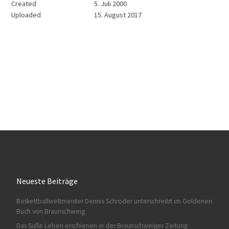
Created
5. Juli 2000
Uploaded
15. August 2017
Neueste Beiträge
Baskettballweltmeister Dennis Schröder unterschreibt im Goldenen
Buch von Braunschweig
Das Süße Leben erschienen in der Braunschweiger Zeitung