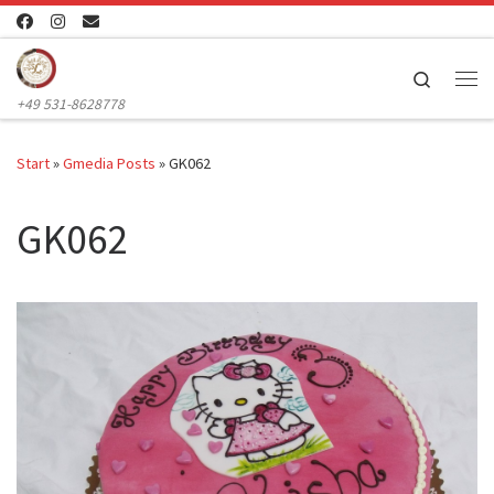
Zum Inhalt springen
Search
Me
+49 531-8628778
Start
»
Gmedia Posts
»
GK062
GK062