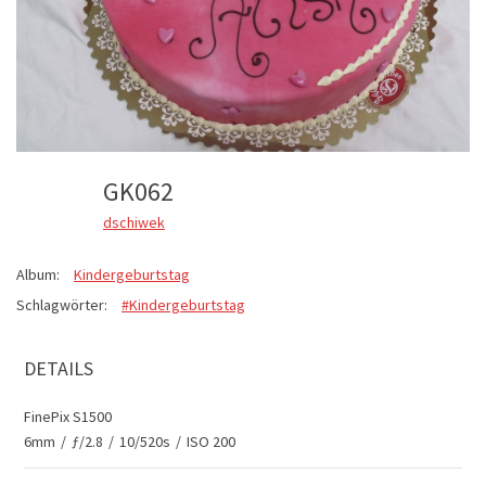
GK062
dschiwek
Album:
Kindergeburtstag
Schlagwörter:
#Kindergeburtstag
DETAILS
FinePix S1500
6mm
/
ƒ/2.8
/
10/520s
/
ISO 200