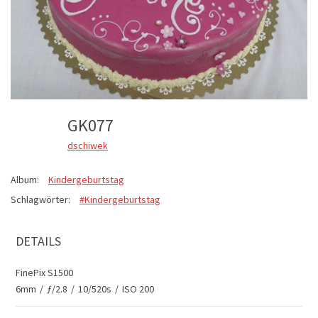
GK077
dschiwek
Album:
Kindergeburtstag
Schlagwörter:
#Kindergeburtstag
DETAILS
FinePix S1500
6mm
/
ƒ/2.8
/
10/520s
/
ISO 200