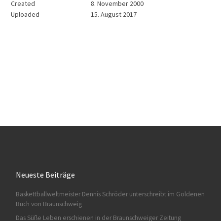
Created
8. November 2000
Uploaded
15. August 2017
Neueste Beiträge
Baskettballweltmeister Dennis Schröder unterschreibt im Goldenen
Buch von Braunschweig
Das Süße Leben erschienen in der Braunschweiger Zeitung