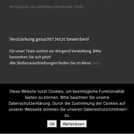
Ihr Fahrplan zur perfekten (Hochzeits-)Torte
Verstärkung gesucht! Jetzt bewerben!
Für unser Team suchen wir dringend Verstärkung. Bitte
bewerben Sie sich jetzt!
Alle Stellenausschreibungen finden Sie im Menü
Jobs
Diese Website nutzt Cookies, um bestmögliche Funktionalität
bieten zu können. Bitte beachten Sie unsere
© 2026
Konditorei Süßes Leben
– Alle Rechte vorbehalten
Datenschutzerklärung. Durch die Zustimmung der Cookies auf
Präsentiert von
WP
– Entworfen mit dem
Customizr-Theme
unserer Webseite stimmen Sie unseren Datenschutzrichtlinien
zu.
OK
Weiterlesen