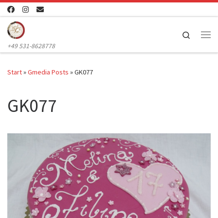
Zum Inhalt springen
Search
Me
+49 531-8628778
Start
»
Gmedia Posts
»
GK077
GK077