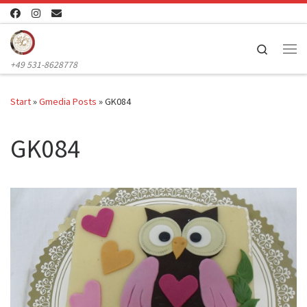
Zum Inhalt springen
Search
Me
+49 531-8628778
Start
»
Gmedia Posts
»
GK084
GK084