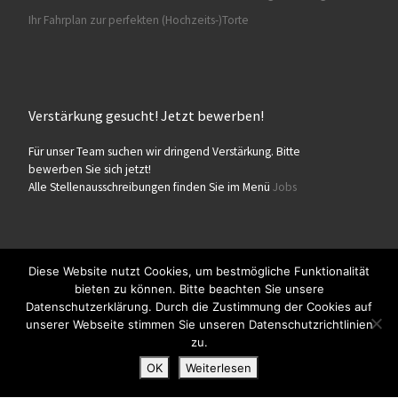
Ihr Fahrplan zur perfekten (Hochzeits-)Torte
Verstärkung gesucht! Jetzt bewerben!
Für unser Team suchen wir dringend Verstärkung. Bitte
bewerben Sie sich jetzt!
Alle Stellenausschreibungen finden Sie im Menü
Jobs
Diese Website nutzt Cookies, um bestmögliche Funktionalität
bieten zu können. Bitte beachten Sie unsere
© 2026
Konditorei Süßes Leben
– Alle Rechte vorbehalten
Datenschutzerklärung. Durch die Zustimmung der Cookies auf
Präsentiert von
WP
– Entworfen mit dem
Customizr-Theme
unserer Webseite stimmen Sie unseren Datenschutzrichtlinien
zu.
OK
Weiterlesen