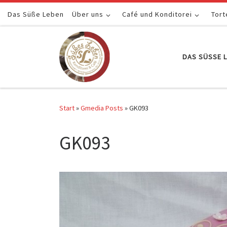
Das Süße Leben
Zum Inhalt springen
Über uns
Café und Konditorei
Tort
DAS SÜSSE L
Start
»
Gmedia Posts
»
GK093
GK093