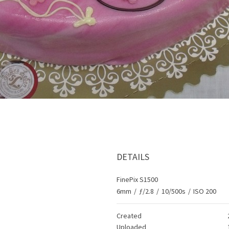
DETAILS
FinePix S1500
6mm
/
ƒ/2.8
/
10/500s
/
ISO 200
Created
Uploaded