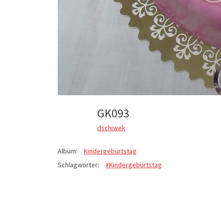
GK093
dschiwek
Album:
Kindergeburtstag
Schlagwörter:
#Kindergeburtstag