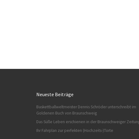
Neueste Beiträge
Baskettballweltmeister Dennis Schröder unterschreibt im
Goldenen Buch von Braunschweig
Das Süße Leben erschienen in der Braunschweiger Zeitun
Ihr Fahrplan zur perfekten (Hochzeits-)Torte