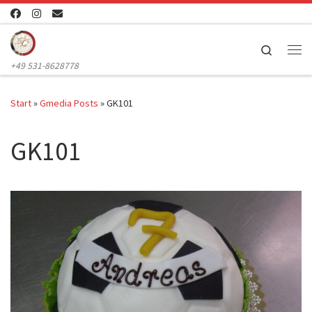
Zum Inhalt springen
Search
Me
+49 531-8628778
Start
»
Gmedia Posts
»
GK101
GK101