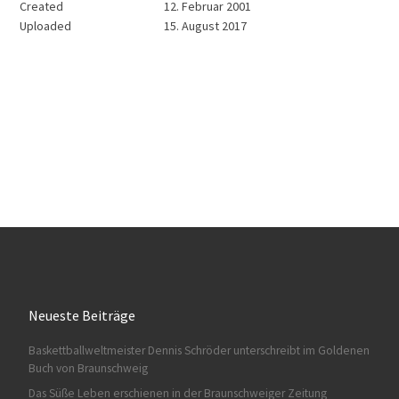
Created
12. Februar 2001
Uploaded
15. August 2017
Neueste Beiträge
Baskettballweltmeister Dennis Schröder unterschreibt im Goldenen
Buch von Braunschweig
Das Süße Leben erschienen in der Braunschweiger Zeitung