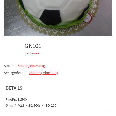
GK101
dschiwek
Album:
Kindergeburtstag
Schlagwörter:
#Kindergeburtstag
DETAILS
FinePix S1500
6mm
/
ƒ/2.8
/
10/560s
/
ISO 200