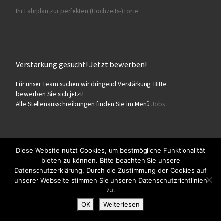
Ihr Fahrplan zur perfekten (Hochzeits-)Torte
Verstärkung gesucht! Jetzt bewerben!
Für unser Team suchen wir dringend Verstärkung. Bitte
bewerben Sie sich jetzt!
Alle Stellenausschreibungen finden Sie im Menü
Jobs
Diese Website nutzt Cookies, um bestmögliche Funktionalität
bieten zu können. Bitte beachten Sie unsere
© 2026
Konditorei Süßes Leben
– Alle Rechte vorbehalten
Datenschutzerklärung. Durch die Zustimmung der Cookies auf
Präsentiert von
WP
– Entworfen mit dem
Customizr-Theme
unserer Webseite stimmen Sie unseren Datenschutzrichtlinien
zu.
OK
Weiterlesen