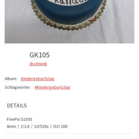
GK105
dschiwek
Album:
Kindergeburtstag
Schlagwörter:
#Kindergeburtstag
DETAILS
FinePix S1500
6mm
/
ƒ/2.8
/
10/520s
/
ISO 200