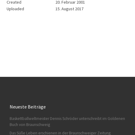
Created
20. Februar 2001
Uploaded
15. August 2017
Neueste Beiträge
Baskettballweltmeister Dennis Schröder unterschreibt im Goldenen
Buch von Braunschweig
Das Süße Leben erschienen in der Braunschweiger Zeitung