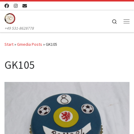
Zum Inhalt springen
Search
Me
+49 531-8628778
Start
»
Gmedia Posts
»
GK105
GK105