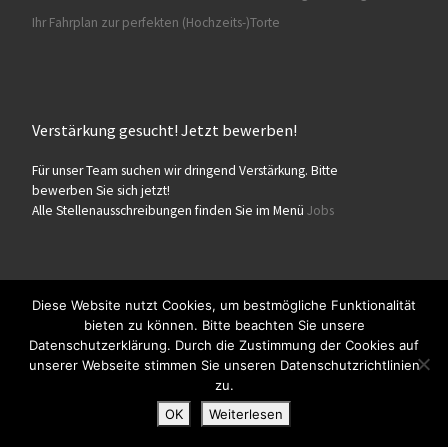
Ihr Fahrplan zur perfekten (Hochzeits-)Torte
Verstärkung gesucht! Jetzt bewerben!
Für unser Team suchen wir dringend Verstärkung. Bitte
bewerben Sie sich jetzt!
Alle Stellenausschreibungen finden Sie im Menü
Jobs
Diese Website nutzt Cookies, um bestmögliche Funktionalität
bieten zu können. Bitte beachten Sie unsere
© 2026
Konditorei Süßes Leben
– Alle Rechte vorbehalten
Datenschutzerklärung. Durch die Zustimmung der Cookies auf
Präsentiert von
WP
– Entworfen mit dem
Customizr-Theme
unserer Webseite stimmen Sie unseren Datenschutzrichtlinien
zu.
OK
Weiterlesen