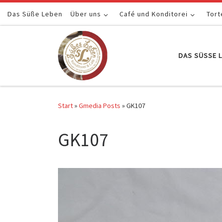
Das Süße Leben
Zum Inhalt springen
Über uns
Café und Konditorei
Tort
DAS SÜSSE L
Start
»
Gmedia Posts
»
GK107
GK107