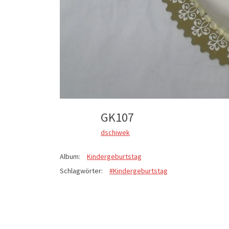
GK107
dschiwek
Album:
Kindergeburtstag
Schlagwörter:
#Kindergeburtstag