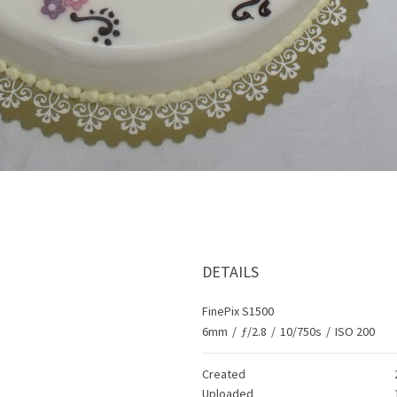
DETAILS
FinePix S1500
6mm
/
ƒ/2.8
/
10/750s
/
ISO 200
Created
Uploaded