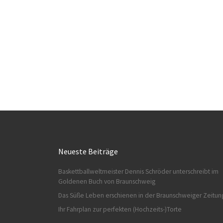
Neueste Beiträge
Baskettballweltmeister Dennis Schröder unterschreibt im
Goldenen Buch von Braunschweig
Das Süße Leben erschienen in der Braunschweiger Zeitun
Ihr Fahrplan zur perfekten (Hochzeits-)Torte