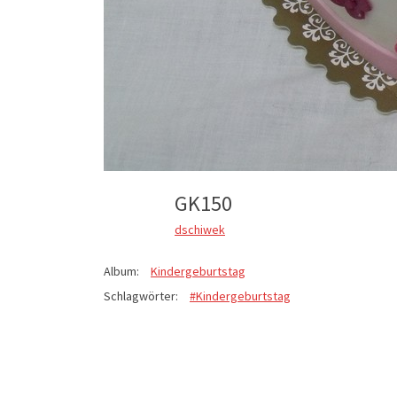
GK150
dschiwek
Album:
Kindergeburtstag
Schlagwörter:
#Kindergeburtstag