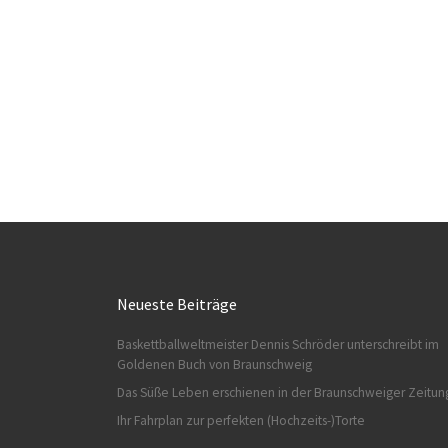
Neueste Beiträge
Baskettballweltmeister Dennis Schröder unterschreibt im
Goldenen Buch von Braunschweig
Das Süße Leben erschienen in der Braunschweiger Zeitun
Ihr Fahrplan zur perfekten (Hochzeits-)Torte