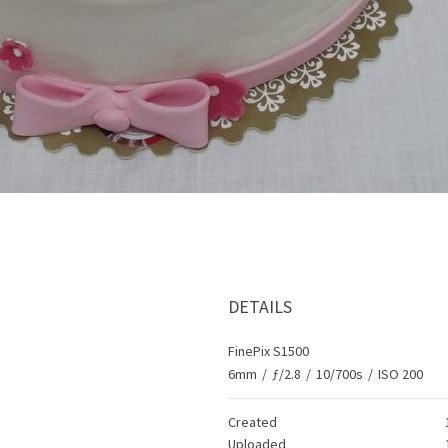
DETAILS
FinePix S1500
6mm
/
ƒ/2.8
/
10/700s
/
ISO 200
Created
Uploaded