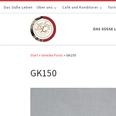
Das Süße Leben
Zum Inhalt springen
Über uns
Café und Konditorei
Tort
DAS SÜSSE L
Start
»
Gmedia Posts
»
GK150
GK150