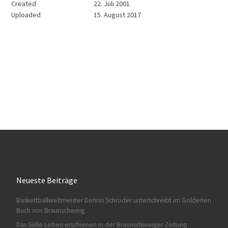
Created
22. Juli 2001
Uploaded
15. August 2017
Neueste Beiträge
Baskettballweltmeister Dennis Schröder unterschreibt im Goldenen
Buch von Braunschweig
Das Süße Leben erschienen in der Braunschweiger Zeitung