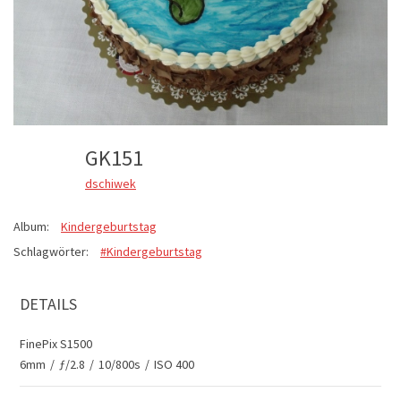
GK151
dschiwek
Album:
Kindergeburtstag
Schlagwörter:
#Kindergeburtstag
DETAILS
FinePix S1500
6mm
/
ƒ/2.8
/
10/800s
/
ISO 400