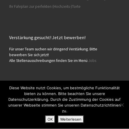
Ihr Fahrplan zur perfekten (Hochzeits-)Torte
Verstärkung gesucht! Jetzt bewerben!
Für unser Team suchen wir dringend Verstärkung. Bitte
bewerben Sie sich jetzt!
Alle Stellenausschreibungen finden Sie im Menü
Jobs
Diese Website nutzt Cookies, um bestmögliche Funktionalität
bieten zu können. Bitte beachten Sie unsere
© 2026
Konditorei Süßes Leben
– Alle Rechte vorbehalten
Datenschutzerklärung. Durch die Zustimmung der Cookies auf
Präsentiert von
WP
– Entworfen mit dem
Customizr-Theme
unserer Webseite stimmen Sie unseren Datenschutzrichtlinien
zu.
OK
Weiterlesen