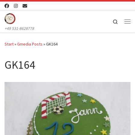
Zum Inhalt springen
Search
Me
+49 531-8628778
Start
»
Gmedia Posts
»
GK164
GK164