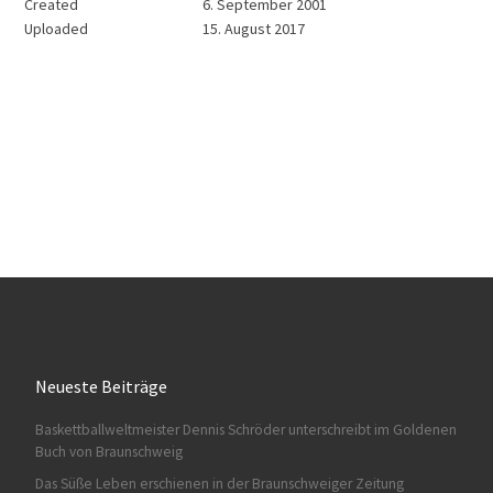
Created
6. September 2001
Uploaded
15. August 2017
Neueste Beiträge
Baskettballweltmeister Dennis Schröder unterschreibt im Goldenen
Buch von Braunschweig
Das Süße Leben erschienen in der Braunschweiger Zeitung