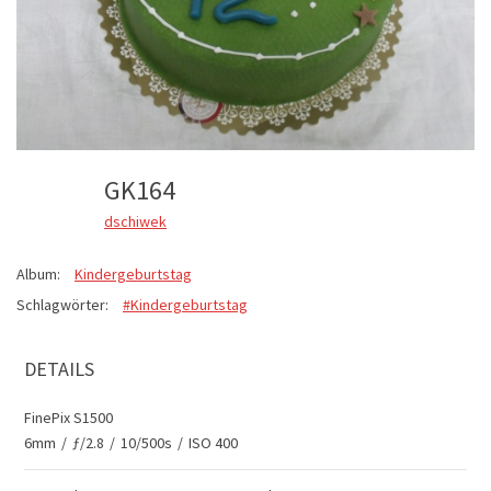
GK164
dschiwek
Album:
Kindergeburtstag
Schlagwörter:
#Kindergeburtstag
DETAILS
FinePix S1500
6mm
/
ƒ/2.8
/
10/500s
/
ISO 400