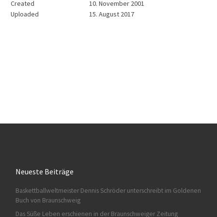
Created
10. November 2001
Uploaded
15. August 2017
Neueste Beiträge
Baskettballweltmeister Dennis Schröder unterschreibt im Goldenen
Buch von Braunschweig
Das Süße Leben erschienen in der Braunschweiger Zeitung