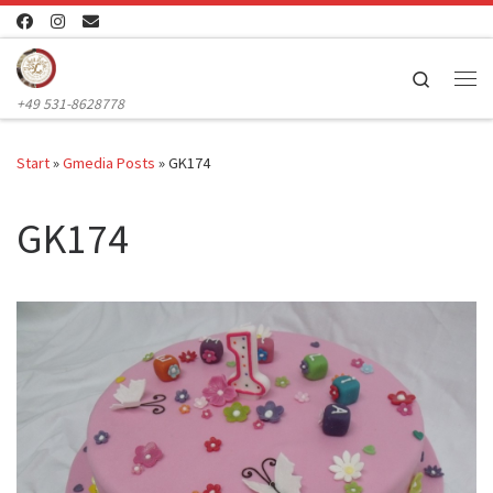
Zum Inhalt springen
Search
Me
+49 531-8628778
Start
»
Gmedia Posts
»
GK174
GK174