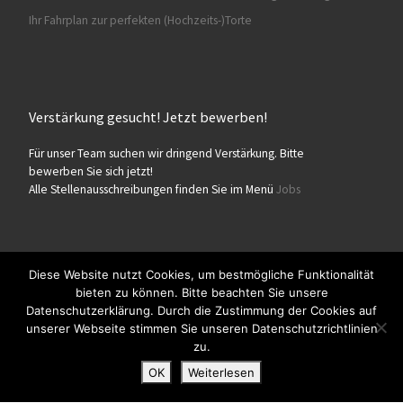
Ihr Fahrplan zur perfekten (Hochzeits-)Torte
Verstärkung gesucht! Jetzt bewerben!
Für unser Team suchen wir dringend Verstärkung. Bitte
bewerben Sie sich jetzt!
Alle Stellenausschreibungen finden Sie im Menü
Jobs
Diese Website nutzt Cookies, um bestmögliche Funktionalität
bieten zu können. Bitte beachten Sie unsere
© 2026
Konditorei Süßes Leben
– Alle Rechte vorbehalten
Datenschutzerklärung. Durch die Zustimmung der Cookies auf
Präsentiert von
WP
– Entworfen mit dem
Customizr-Theme
unserer Webseite stimmen Sie unseren Datenschutzrichtlinien
zu.
OK
Weiterlesen