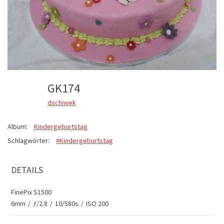
GK174
dschiwek
Album:
Kindergeburtstag
Schlagwörter:
#Kindergeburtstag
DETAILS
FinePix S1500
6mm
/
ƒ/2.8
/
10/580s
/
ISO 200