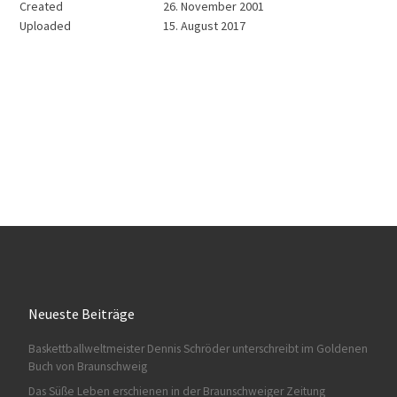
Created
26. November 2001
Uploaded
15. August 2017
Neueste Beiträge
Baskettballweltmeister Dennis Schröder unterschreibt im Goldenen
Buch von Braunschweig
Das Süße Leben erschienen in der Braunschweiger Zeitung