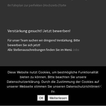
Ihr Fahrplan zur perfekten (Hochzeits-)Torte
Verstärkung gesucht! Jetzt bewerben!
Für unser Team suchen wir dringend Verstärkung. Bitte
bewerben Sie sich jetzt!
Alle Stellenausschreibungen finden Sie im Menü
Jobs
Diese Website nutzt Cookies, um bestmögliche Funktionalität
bieten zu können. Bitte beachten Sie unsere
© 2026
Konditorei Süßes Leben
– Alle Rechte vorbehalten
Datenschutzerklärung. Durch die Zustimmung der Cookies auf
Präsentiert von
WP
– Entworfen mit dem
Customizr-Theme
unserer Webseite stimmen Sie unseren Datenschutzrichtlinien
zu.
OK
Weiterlesen