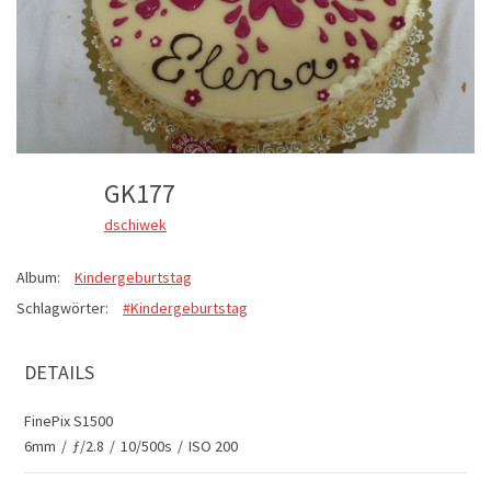
GK177
dschiwek
Album:
Kindergeburtstag
Schlagwörter:
#Kindergeburtstag
DETAILS
FinePix S1500
6mm
/
ƒ/2.8
/
10/500s
/
ISO 200