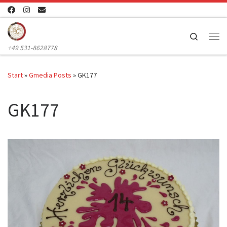
Zum Inhalt springen
Search
Me
+49 531-8628778
Start
»
Gmedia Posts
»
GK177
GK177