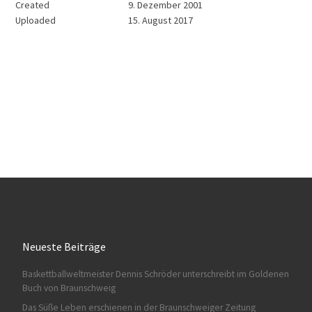
Created
9. Dezember 2001
Uploaded
15. August 2017
Neueste Beiträge
Baskettballweltmeister Dennis Schröder unterschreibt im Goldenen
Buch von Braunschweig
Das Süße Leben erschienen in der Braunschweiger Zeitung