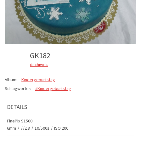
GK182
dschiwek
Album:
Kindergeburtstag
Schlagwörter:
#Kindergeburtstag
DETAILS
FinePix S1500
6mm
/
ƒ/2.8
/
10/500s
/
ISO 200