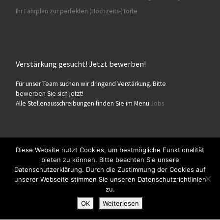
Ihr Fahrplan zur perfekten (Hochzeits-)Torte
Verstärkung gesucht! Jetzt bewerben!
Für unser Team suchen wir dringend Verstärkung. Bitte
bewerben Sie sich jetzt!
Alle Stellenausschreibungen finden Sie im Menü
Jobs
Diese Website nutzt Cookies, um bestmögliche Funktionalität
bieten zu können. Bitte beachten Sie unsere
© 2026
Konditorei Süßes Leben
– Alle Rechte vorbehalten
Datenschutzerklärung. Durch die Zustimmung der Cookies auf
Präsentiert von
WP
– Entworfen mit dem
Customizr-Theme
unserer Webseite stimmen Sie unseren Datenschutzrichtlinien
zu.
OK
Weiterlesen