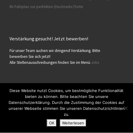
Ihr Fahrplan zur perfekten (Hochzeits-)Torte
Verstärkung gesucht! Jetzt bewerben!
Für unser Team suchen wir dringend Verstärkung. Bitte
bewerben Sie sich jetzt!
Alle Stellenausschreibungen finden Sie im Menü
Jobs
Diese Website nutzt Cookies, um bestmögliche Funktionalität
bieten zu können. Bitte beachten Sie unsere
© 2026
Konditorei Süßes Leben
– Alle Rechte vorbehalten
Datenschutzerklärung. Durch die Zustimmung der Cookies auf
Präsentiert von
WP
– Entworfen mit dem
Customizr-Theme
unserer Webseite stimmen Sie unseren Datenschutzrichtlinien
zu.
OK
Weiterlesen