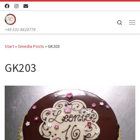
Zum Inhalt springen
Search
Me
+49 531-8628778
Start
»
Gmedia Posts
»
GK203
GK203