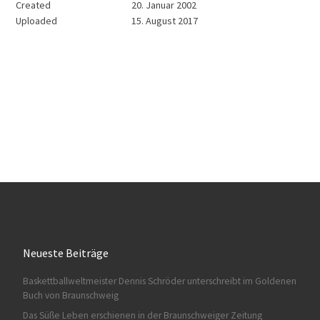
Created
20. Januar 2002
Uploaded
15. August 2017
Neueste Beiträge
Baskettballweltmeister Dennis Schröder unterschreibt im Goldenen
Buch von Braunschweig
Das Süße Leben erschienen in der Braunschweiger Zeitung