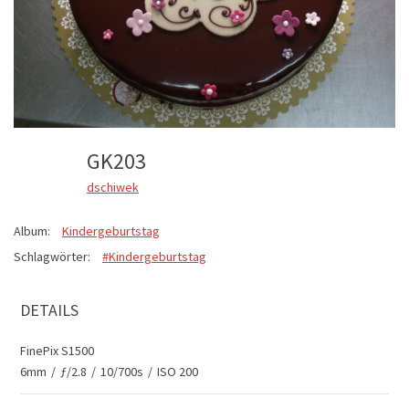
GK203
dschiwek
Album:
Kindergeburtstag
Schlagwörter:
#Kindergeburtstag
DETAILS
FinePix S1500
6mm
/
ƒ/2.8
/
10/700s
/
ISO 200