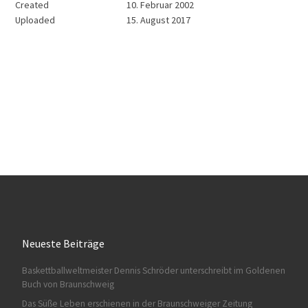
Created
10. Februar 2002
Uploaded
15. August 2017
Neueste Beiträge
Baskettballweltmeister Dennis Schröder unterschreibt im Goldenen
Buch von Braunschweig
Das Süße Leben erschienen in der Braunschweiger Zeitung