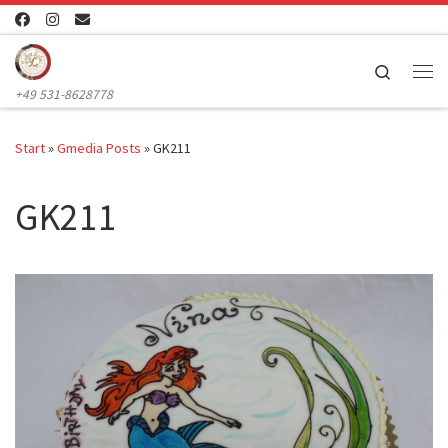
Zum Inhalt springen
Search
Me
+49 531-8628778
Start
»
Gmedia Posts
»
GK211
GK211