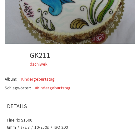
GK211
dschiwek
Album:
Kindergeburtstag
Schlagwörter:
#Kindergeburtstag
DETAILS
FinePix S1500
6mm
/
ƒ/2.8
/
10/750s
/
ISO 200