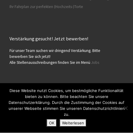
Ihr Fahrplan zur perfekten (Hochzeits-)Torte
Verstärkung gesucht! Jetzt bewerben!
Für unser Team suchen wir dringend Verstärkung. Bitte
bewerben Sie sich jetzt!
Alle Stellenausschreibungen finden Sie im Menü
Jobs
Diese Website nutzt Cookies, um bestmögliche Funktionalität
bieten zu können. Bitte beachten Sie unsere
© 2026
Konditorei Süßes Leben
– Alle Rechte vorbehalten
Datenschutzerklärung. Durch die Zustimmung der Cookies auf
Präsentiert von
WP
– Entworfen mit dem
Customizr-Theme
unserer Webseite stimmen Sie unseren Datenschutzrichtlinien
zu.
OK
Weiterlesen