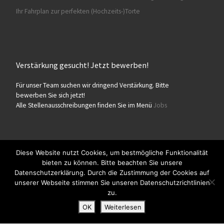
Ihr Fahrplan zur perfekten (Hochzeits-)Torte
Verstärkung gesucht! Jetzt bewerben!
Für unser Team suchen wir dringend Verstärkung. Bitte
bewerben Sie sich jetzt!
Alle Stellenausschreibungen finden Sie im Menü
Jobs
Diese Website nutzt Cookies, um bestmögliche Funktionalität
bieten zu können. Bitte beachten Sie unsere
© 2026
Konditorei Süßes Leben
– Alle Rechte vorbehalten
Datenschutzerklärung. Durch die Zustimmung der Cookies auf
Präsentiert von
WP
– Entworfen mit dem
Customizr-Theme
unserer Webseite stimmen Sie unseren Datenschutzrichtlinien
zu.
OK
Weiterlesen