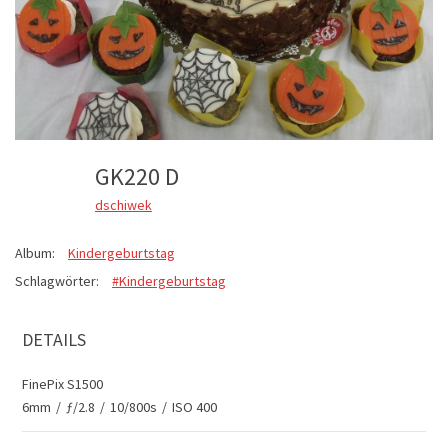
GK220 D
dschiwek
Album:
Kindergeburtstag
Schlagwörter:
#Kindergeburtstag
DETAILS
FinePix S1500
6mm
/
ƒ/2.8
/
10/800s
/
ISO 400