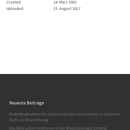
Created
24. März 2002
Uploaded
15. August 2017
Neueste Beiträge
Baskettballweltmeister Dennis Schröder unterschreibt im Goldenen
Buch von Braunschweig
Das Süße Leben erschienen in der Braunschweiger Zeitung