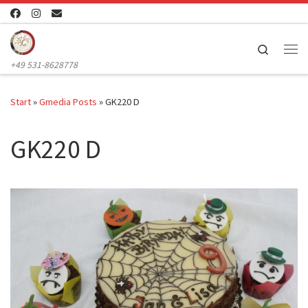
Zum Inhalt springen
Search
Me
+49 531-8628778
Start
»
Gmedia Posts
»
GK220 D
GK220 D