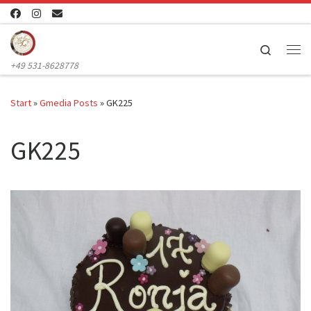
Zum Inhalt springen
Search
Me
+49 531-8628778
Start
»
Gmedia Posts
»
GK225
GK225