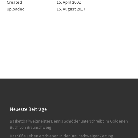
Created
15. April 2002
Uploaded
15. August 2017
Neueste Beiträge
Baskettballweltmeister Dennis Schröder unterschreibt im Goldenen
Buch von Braunschweig
Das Süße Leben erschienen in der Braunschweiger Zeitung