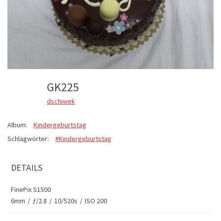
GK225
dschiwek
Album:
Kindergeburtstag
Schlagwörter:
#Kindergeburtstag
DETAILS
FinePix S1500
6mm
/
ƒ/2.8
/
10/520s
/
ISO 200