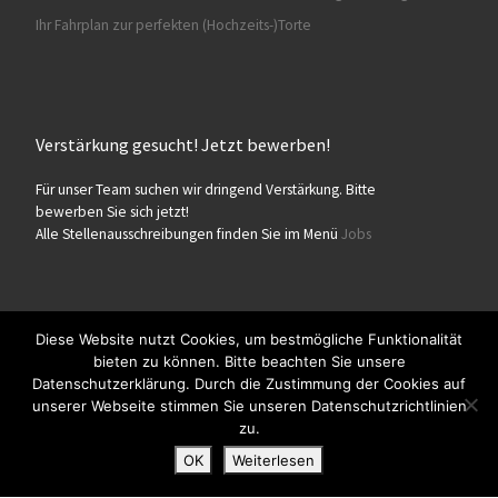
Ihr Fahrplan zur perfekten (Hochzeits-)Torte
Verstärkung gesucht! Jetzt bewerben!
Für unser Team suchen wir dringend Verstärkung. Bitte
bewerben Sie sich jetzt!
Alle Stellenausschreibungen finden Sie im Menü
Jobs
Diese Website nutzt Cookies, um bestmögliche Funktionalität
bieten zu können. Bitte beachten Sie unsere
© 2026
Konditorei Süßes Leben
– Alle Rechte vorbehalten
Datenschutzerklärung. Durch die Zustimmung der Cookies auf
Präsentiert von
WP
– Entworfen mit dem
Customizr-Theme
unserer Webseite stimmen Sie unseren Datenschutzrichtlinien
zu.
OK
Weiterlesen