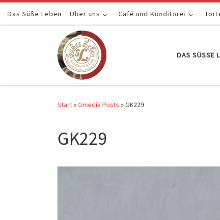
Das Süße Leben
Zum Inhalt springen
Über uns
Café und Konditorei
Tort
DAS SÜSSE L
Start
»
Gmedia Posts
»
GK229
GK229