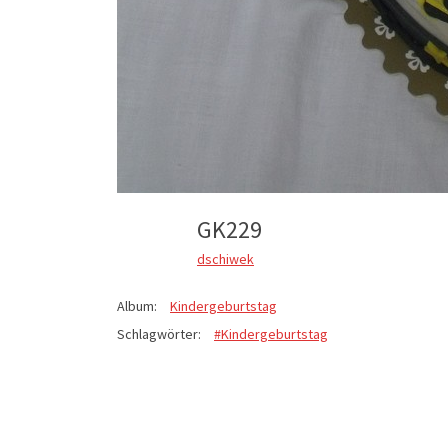
GK229
dschiwek
Album:
Kindergeburtstag
Schlagwörter:
#Kindergeburtstag