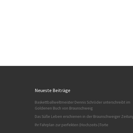
Neueste Beiträge
Baskettballweltmeister Dennis Schröder unterschreibt im
Goldenen Buch von Braunschweig
Das Süße Leben erschienen in der Braunschweiger Zeitun
Ihr Fahrplan zur perfekten (Hochzeits-)Torte