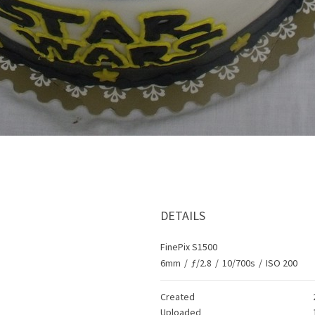
DETAILS
FinePix S1500
6mm
/
ƒ/2.8
/
10/700s
/
ISO 200
Created
Uploaded