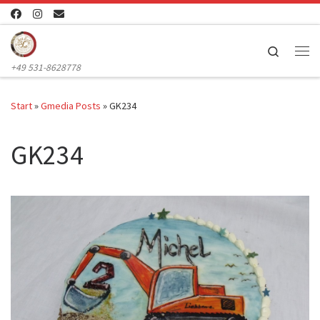
Zum Inhalt springen
Search
Me
+49 531-8628778
Start
»
Gmedia Posts
»
GK234
GK234