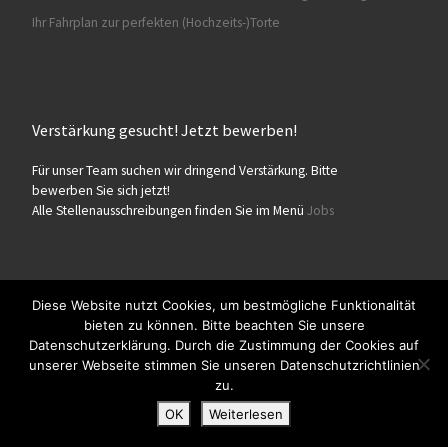
Ihr Fahrplan zur perfekten (Hochzeits-)Torte
Verstärkung gesucht! Jetzt bewerben!
Für unser Team suchen wir dringend Verstärkung. Bitte
bewerben Sie sich jetzt!
Alle Stellenausschreibungen finden Sie im Menü
Jobs
Diese Website nutzt Cookies, um bestmögliche Funktionalität
bieten zu können. Bitte beachten Sie unsere
© 2026
Konditorei Süßes Leben
– Alle Rechte vorbehalten
Datenschutzerklärung. Durch die Zustimmung der Cookies auf
Präsentiert von
WP
– Entworfen mit dem
Customizr-Theme
unserer Webseite stimmen Sie unseren Datenschutzrichtlinien
zu.
OK
Weiterlesen