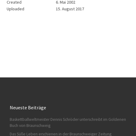
Created
6. Mai 2002
Uploaded
15. August 2017
Neueste Beiträge
Baskettballweltmeister Dennis Schröder unterschreibt im Goldenen
Buch von Braunschweig
Das Süße Leben erschienen in der Braunschweiger Zeitung