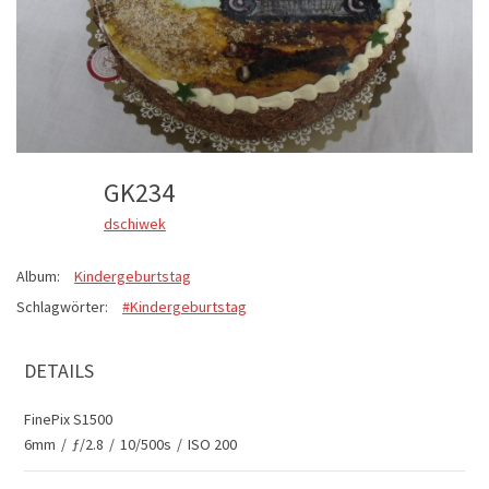
GK234
dschiwek
Album:
Kindergeburtstag
Schlagwörter:
#Kindergeburtstag
DETAILS
FinePix S1500
6mm
/
ƒ/2.8
/
10/500s
/
ISO 200