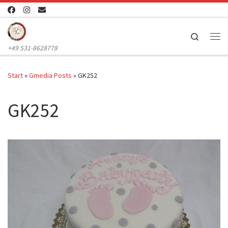
Zum Inhalt springen
Search
Me
+49 531-8628778
Start
»
Gmedia Posts
»
GK252
GK252