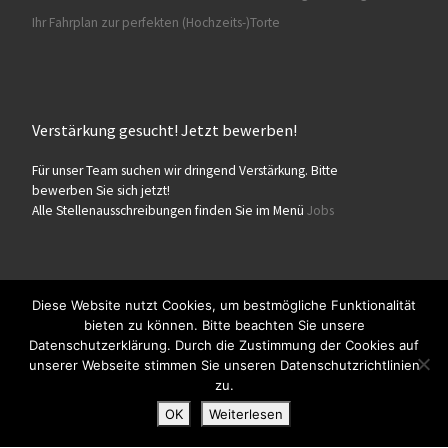
Ihr Fahrplan zur perfekten (Hochzeits-)Torte
Verstärkung gesucht! Jetzt bewerben!
Für unser Team suchen wir dringend Verstärkung. Bitte
bewerben Sie sich jetzt!
Alle Stellenausschreibungen finden Sie im Menü
Jobs
Diese Website nutzt Cookies, um bestmögliche Funktionalität
bieten zu können. Bitte beachten Sie unsere
© 2026
Konditorei Süßes Leben
– Alle Rechte vorbehalten
Datenschutzerklärung. Durch die Zustimmung der Cookies auf
Präsentiert von
WP
– Entworfen mit dem
Customizr-Theme
unserer Webseite stimmen Sie unseren Datenschutzrichtlinien
zu.
OK
Weiterlesen