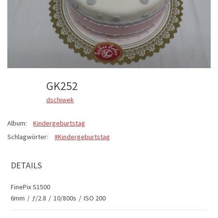
GK252
dschiwek
Album:
Kindergeburtstag
Schlagwörter:
#Kindergeburtstag
DETAILS
FinePix S1500
6mm
/
ƒ/2.8
/
10/800s
/
ISO 200