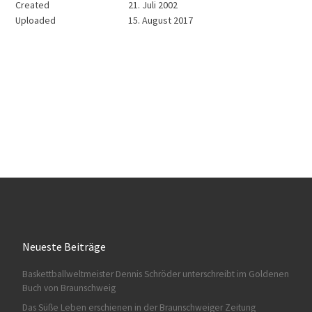
Created
21. Juli 2002
Uploaded
15. August 2017
Neueste Beiträge
Baskettballweltmeister Dennis Schröder unterschreibt im Goldenen
Buch von Braunschweig
Das Süße Leben erschienen in der Braunschweiger Zeitung