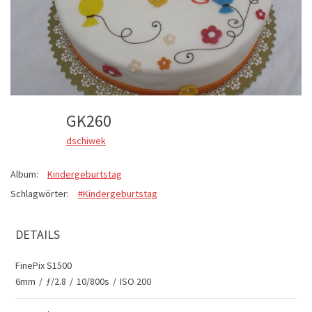
GK260
dschiwek
Album:
Kindergeburtstag
Schlagwörter:
#Kindergeburtstag
DETAILS
FinePix S1500
6mm
/
ƒ/2.8
/
10/800s
/
ISO 200