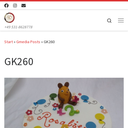
Zum Inhalt springen
Search
Me
+49 531-8628778
Start
»
Gmedia Posts
»
GK260
GK260