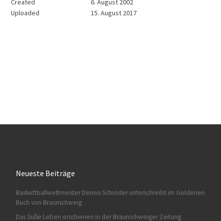
Created
6. August 2002
Uploaded
15. August 2017
Neueste Beiträge
Baskettballweltmeister Dennis Schröder unterschreibt im Goldenen
Buch von Braunschweig
Das Süße Leben erschienen in der Braunschweiger Zeitung