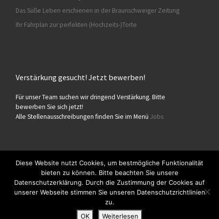
Das Süße Leben erschienen in der Braunschweiger Zeitung
Ihr Fahrplan zur perfekten (Hochzeits-)Torte
Verstärkung gesucht! Jetzt bewerben!
Für unser Team suchen wir dringend Verstärkung. Bitte
bewerben Sie sich jetzt!
Alle Stellenausschreibungen finden Sie im Menü
Jobs
Diese Website nutzt Cookies, um bestmögliche Funktionalität
bieten zu können. Bitte beachten Sie unsere
© 2026
Konditorei Süßes Leben
– Alle Rechte vorbehalten
Datenschutzerklärung. Durch die Zustimmung der Cookies auf
Präsentiert von
WP
– Entworfen mit dem
Customizr-Theme
unserer Webseite stimmen Sie unseren Datenschutzrichtlinien
zu.
OK
Weiterlesen