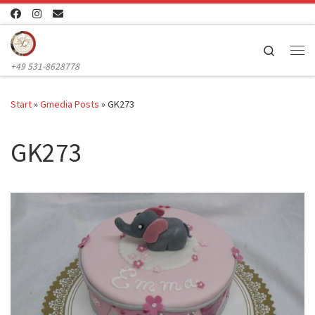
Zum Inhalt springen
Search
Me
+49 531-8628778
Start
»
Gmedia Posts
»
GK273
GK273