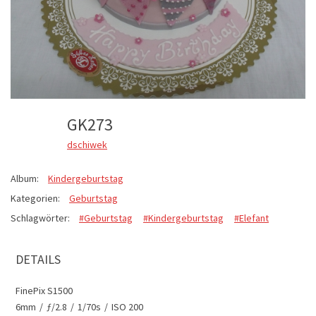
GK273
dschiwek
Album:
Kindergeburtstag
Kategorien:
Geburtstag
Schlagwörter:
#Geburtstag
#Kindergeburtstag
#Elefant
DETAILS
FinePix S1500
6mm
/
ƒ/2.8
/
1/70s
/
ISO 200