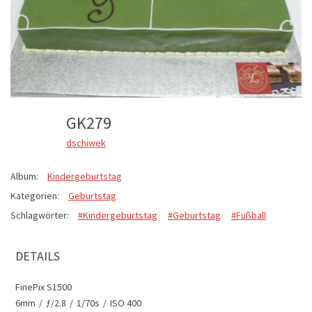
GK279
dschiwek
Album:
Kindergeburtstag
Kategorien:
Geburtstag
Schlagwörter:
#Kindergeburtstag
#Geburtstag
#Fußball
DETAILS
FinePix S1500
6mm
/
ƒ/2.8
/
1/70s
/
ISO 400