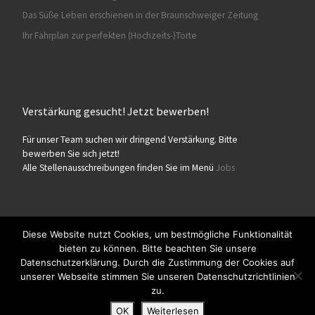
Das Süße Leben erschienen in der Braunschweiger Zeitung
Ihr Fahrplan zur perfekten (Hochzeits-)Torte
Verstärkung gesucht! Jetzt bewerben!
Für unser Team suchen wir dringend Verstärkung. Bitte
bewerben Sie sich jetzt!
Alle Stellenausschreibungen finden Sie im Menü
Jobs
Diese Website nutzt Cookies, um bestmögliche Funktionalität
bieten zu können. Bitte beachten Sie unsere
© 2026
Konditorei Süßes Leben
– Alle Rechte vorbehalten
Datenschutzerklärung. Durch die Zustimmung der Cookies auf
Präsentiert von
WP
– Entworfen mit dem
Customizr-Theme
unserer Webseite stimmen Sie unseren Datenschutzrichtlinien
zu.
OK
Weiterlesen