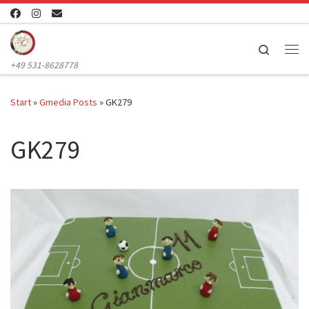
Zum Inhalt springen
Search
Me
+49 531-8628778
Start
»
Gmedia Posts
»
GK279
GK279