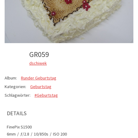
GR059
dschiwek
Album:
Runder Geburtstag
Kategorien:
Geburtstag
Schlagwörter:
#Geburtstag
DETAILS
FinePix S1500
6mm
/
ƒ/2.8
/
10/850s
/
ISO 200