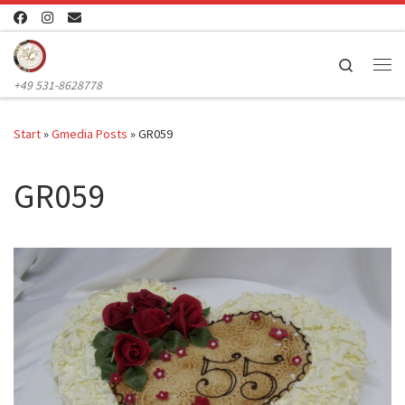
Zum Inhalt springen
Search
Me
+49 531-8628778
Start
»
Gmedia Posts
»
GR059
GR059