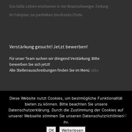
Das Süße Leben erschienen in der Braunschweiger Zeitung
Ihr Fahrplan zur perfekten (Hochzeits-)Torte
Verstärkung gesucht! Jetzt bewerben!
Für unser Team suchen wir dringend Verstärkung. Bitte
bewerben Sie sich jetzt!
Alle Stellenausschreibungen finden Sie im Menü
Jobs
Diese Website nutzt Cookies, um bestmögliche Funktionalität
bieten zu können. Bitte beachten Sie unsere
© 2026
Konditorei Süßes Leben
– Alle Rechte vorbehalten
Datenschutzerklärung. Durch die Zustimmung der Cookies auf
Präsentiert von
WP
– Entworfen mit dem
Customizr-Theme
unserer Webseite stimmen Sie unseren Datenschutzrichtlinien
zu.
OK
Weiterlesen