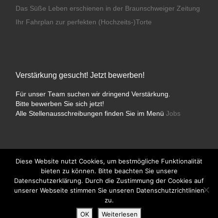
Das Süße Leben erschienen in der Braunschweiger Zeitung
Ihr Fahrplan zur perfekten (Hochzeits-)Torte
Verstärkung gesucht! Jetzt bewerben!
Für unser Team suchen wir dringend Verstärkung.
Bitte bewerben Sie sich jetzt!
Alle Stellenausschreibungen finden Sie im Menü
Jobs
Diese Website nutzt Cookies, um bestmögliche Funktionalität
bieten zu können. Bitte beachten Sie unsere
© 2026
Konditorei Süßes Leben
– Alle Rechte vorbehalten
Datenschutzerklärung. Durch die Zustimmung der Cookies auf
Präsentiert von
WP
– Entworfen mit dem
Customizr-Theme
unserer Webseite stimmen Sie unseren Datenschutzrichtlinien
zu.
OK
Weiterlesen