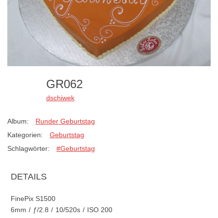
GR062
dschiwek
Album:
Runder Geburtstag
Kategorien:
Geburtstag
Schlagwörter:
#Geburtstag
DETAILS
FinePix S1500
6mm
/
ƒ/2.8
/
10/520s
/
ISO 200