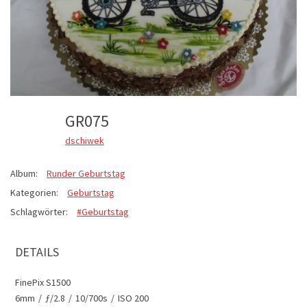
GR075
dschiwek
Album:
Runder Geburtstag
Kategorien:
Geburtstag
Schlagwörter:
#Geburtstag
DETAILS
FinePix S1500
6mm
/
ƒ/2.8
/
10/700s
/
ISO 200