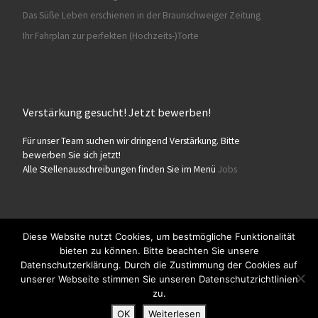
Das Süße Leben erschienen in der Braunschweiger Zeitung
Ihr Fahrplan zur perfekten (Hochzeits-)Torte
Verstärkung gesucht! Jetzt bewerben!
Für unser Team suchen wir dringend Verstärkung. Bitte
bewerben Sie sich jetzt!
Alle Stellenausschreibungen finden Sie im Menü
Jobs
Diese Website nutzt Cookies, um bestmögliche Funktionalität
bieten zu können. Bitte beachten Sie unsere
© 2026
Konditorei Süßes Leben
– Alle Rechte vorbehalten
Datenschutzerklärung. Durch die Zustimmung der Cookies auf
Präsentiert von
WP
– Entworfen mit dem
Customizr-Theme
unserer Webseite stimmen Sie unseren Datenschutzrichtlinien
zu.
OK
Weiterlesen