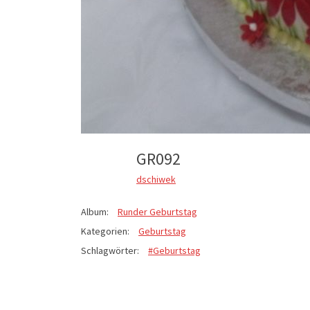
GR092
dschiwek
Album:
Runder Geburtstag
Kategorien:
Geburtstag
Schlagwörter:
#Geburtstag