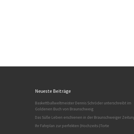
Neueste Beiträge
Baskettballweltmeister Dennis Schröder unterschreibt im
Goldenen Buch von Braunschweig
Das Süße Leben erschienen in der Braunschweiger Zeitun
Ihr Fahrplan zur perfekten (Hochzeits-)Torte