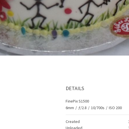
DETAILS
FinePix S1500
6mm
/
ƒ/2.8
/
10/700s
/
ISO 200
Created
Uploaded