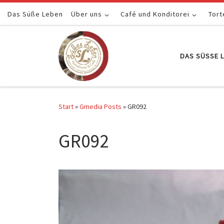
Das Süße Leben
Zum Inhalt springen
Über uns
Café und Konditorei
Tort
DAS SÜSSE L
Start
»
Gmedia Posts
»
GR092
GR092