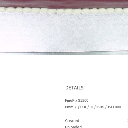
DETAILS
FinePix S1500
6mm
/
ƒ/2.8
/
10/850s
/
ISO 800
Created
Uploaded