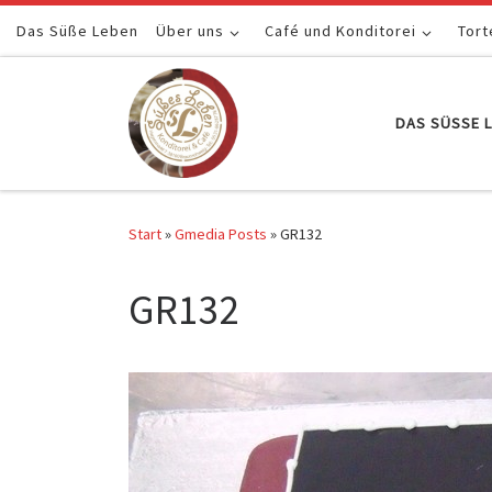
Das Süße Leben
Zum Inhalt springen
Über uns
Café und Konditorei
Tort
DAS SÜSSE L
Start
»
Gmedia Posts
»
GR132
GR132