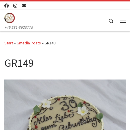
Zum Inhalt springen
Search
Me
+49 531-8628778
Start
»
Gmedia Posts
»
GR149
GR149