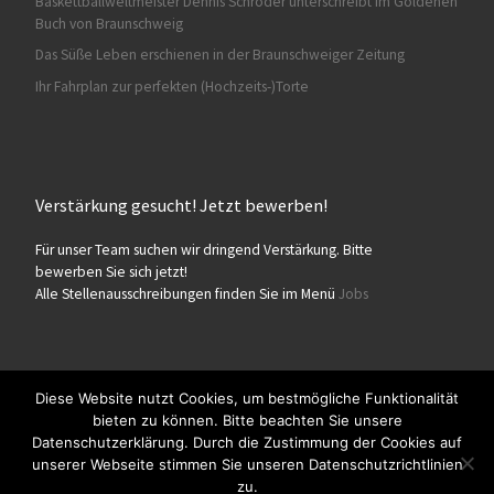
Baskettballweltmeister Dennis Schröder unterschreibt im Goldenen
Buch von Braunschweig
Das Süße Leben erschienen in der Braunschweiger Zeitung
Ihr Fahrplan zur perfekten (Hochzeits-)Torte
Verstärkung gesucht! Jetzt bewerben!
Für unser Team suchen wir dringend Verstärkung. Bitte
bewerben Sie sich jetzt!
Alle Stellenausschreibungen finden Sie im Menü
Jobs
Diese Website nutzt Cookies, um bestmögliche Funktionalität
bieten zu können. Bitte beachten Sie unsere
© 2026
Konditorei Süßes Leben
– Alle Rechte vorbehalten
Datenschutzerklärung. Durch die Zustimmung der Cookies auf
Präsentiert von
WP
– Entworfen mit dem
Customizr-Theme
unserer Webseite stimmen Sie unseren Datenschutzrichtlinien
zu.