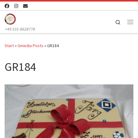
Zum Inhalt springen
Search
Me
+49 531-8628778
Start
»
Gmedia Posts
»
GR184
GR184