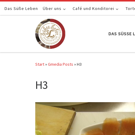
Das Süße Leben
Zum Inhalt springen
Über uns
Café und Konditorei
Tort
DAS SÜSSE L
Start
»
Gmedia Posts
»
H3
H3