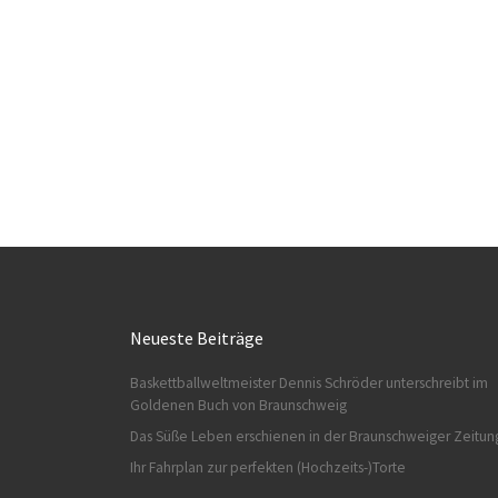
Neueste Beiträge
Baskettballweltmeister Dennis Schröder unterschreibt im
Goldenen Buch von Braunschweig
Das Süße Leben erschienen in der Braunschweiger Zeitun
Ihr Fahrplan zur perfekten (Hochzeits-)Torte