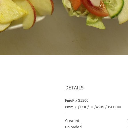
DETAILS
FinePix S1500
6mm
/
ƒ/2.8
/
10/450s
/
ISO 100
Created
Uploaded