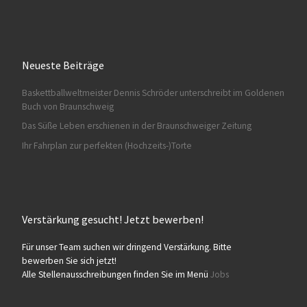
Neueste Beiträge
Baskettballweltmeister Dennis Schröder unterschreibt im Goldenen
Buch von Braunschweig
Das Süße Leben erschienen in der Braunschweiger Zeitung
Ihr Fahrplan zur perfekten (Hochzeits-)Torte
Verstärkung gesucht! Jetzt bewerben!
Für unser Team suchen wir dringend Verstärkung. Bitte
bewerben Sie sich jetzt!
Alle Stellenausschreibungen finden Sie im Menü
Jobs