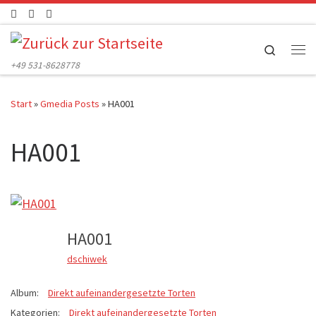
Zum Inhalt springen
Search
Me
+49 531-8628778
Start
»
Gmedia Posts
»
HA001
HA001
HA001
dschiwek
Album:
Direkt aufeinandergesetzte Torten
Kategorien:
Direkt aufeinandergesetzte Torten