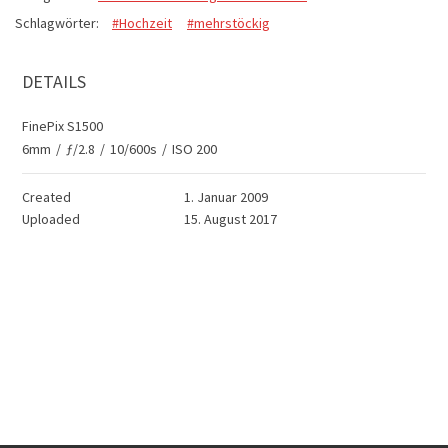
Schlagwörter:
#Hochzeit
#mehrstöckig
DETAILS
FinePix S1500
6mm
/
ƒ/2.8
/
10/600s
/
ISO 200
Created
1. Januar 2009
Uploaded
15. August 2017