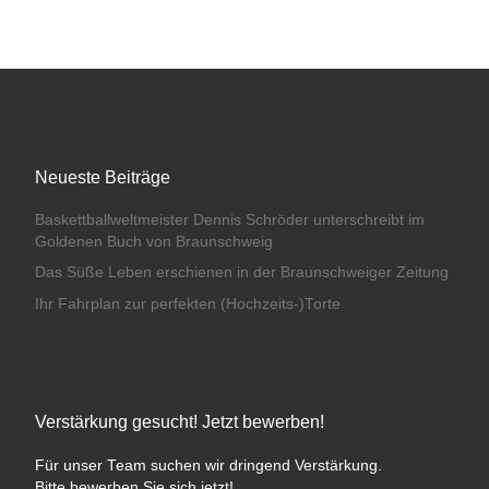
Neueste Beiträge
Baskettballweltmeister Dennis Schröder unterschreibt im
Goldenen Buch von Braunschweig
Das Süße Leben erschienen in der Braunschweiger Zeitung
Ihr Fahrplan zur perfekten (Hochzeits-)Torte
Verstärkung gesucht! Jetzt bewerben!
Für unser Team suchen wir dringend Verstärkung.
Bitte bewerben Sie sich jetzt!