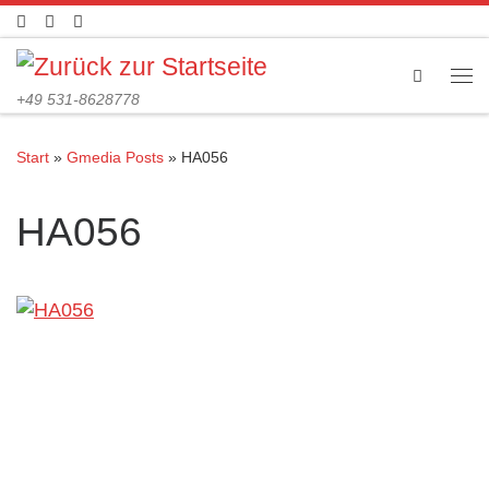
Zum Inhalt springen
Search
Me
+49 531-8628778
Start
»
Gmedia Posts
»
HA056
HA056