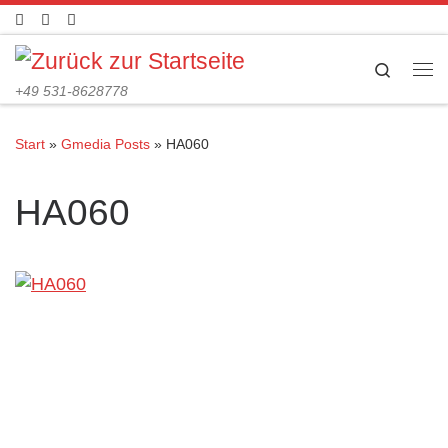
Zum Inhalt springen
Search
Me
+49 531-8628778
Start
»
Gmedia Posts
»
HA060
HA060