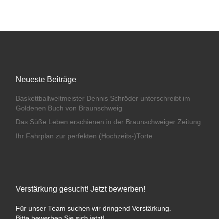
Neueste Beiträge
Baskettballweltmeister Dennis Schröder unterschreibt im
Goldenen Buch von Braunschweig
Das Süße Leben erschienen in der Braunschweiger Zeitung
Ihr Fahrplan zur perfekten (Hochzeits-)Torte
Verstärkung gesucht! Jetzt bewerben!
Für unser Team suchen wir dringend Verstärkung.
Bitte bewerben Sie sich jetzt!