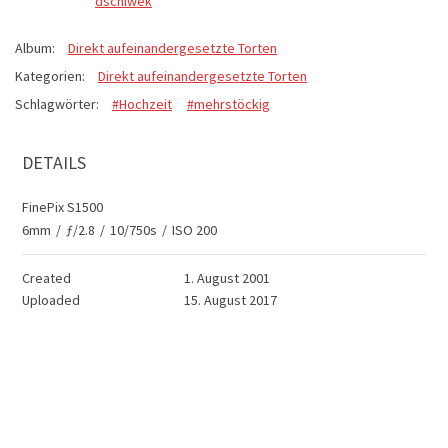
dschiwek
Album:
Direkt aufeinandergesetzte Torten
Kategorien:
Direkt aufeinandergesetzte Torten
Schlagwörter:
#Hochzeit
#mehrstöckig
DETAILS
FinePix S1500
6mm
/
ƒ/2.8
/
10/750s
/
ISO 200
Created
1. August 2001
Uploaded
15. August 2017