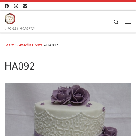
Zum Inhalt springen
Search
Me
+49 531-8628778
Start
»
Gmedia Posts
»
HA092
HA092