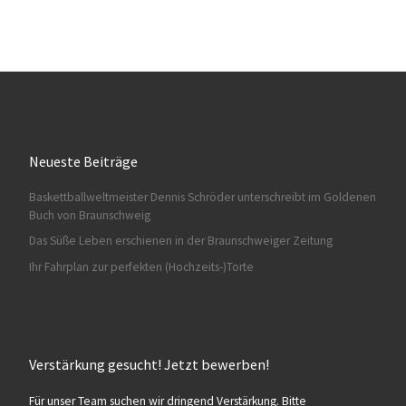
Neueste Beiträge
Baskettballweltmeister Dennis Schröder unterschreibt im Goldenen
Buch von Braunschweig
Das Süße Leben erschienen in der Braunschweiger Zeitung
Ihr Fahrplan zur perfekten (Hochzeits-)Torte
Verstärkung gesucht! Jetzt bewerben!
Für unser Team suchen wir dringend Verstärkung. Bitte