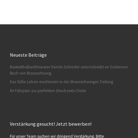
Neueste Beiträge
Baskettballweltmeister Dennis Schröder unterschreibt im Goldenen
Buch von Braunschweig
Das Süße Leben erschienen in der Braunschweiger Zeitung
Ihr Fahrplan zur perfekten (Hochzeits-)Torte
Verstärkung gesucht! Jetzt bewerben!
Für unser Team suchen wir dringend Verstärkung. Bitte