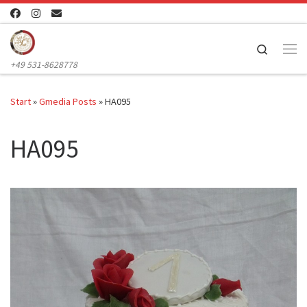
Zum Inhalt springen
Search
Me
+49 531-8628778
Start
»
Gmedia Posts
»
HA095
HA095