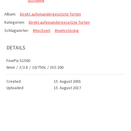
dschiwek
Album:
Direkt aufeinandergesetzte Torten
Kategorien:
Direkt aufeinandergesetzte Torten
Schlagwörter:
#Hochzeit
#mehrstöckig
DETAILS
FinePix S1500
6mm
/
ƒ/2.8
/
10/750s
/
ISO 200
Created
15. August 2001
Uploaded
15. August 2017