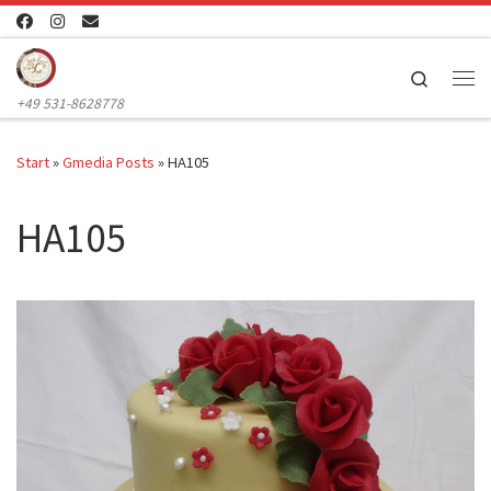
Zum Inhalt springen
Search
Me
+49 531-8628778
Start
»
Gmedia Posts
»
HA105
HA105