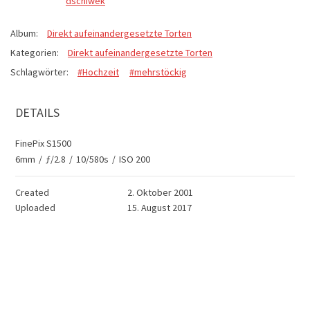
dschiwek
Album:
Direkt aufeinandergesetzte Torten
Kategorien:
Direkt aufeinandergesetzte Torten
Schlagwörter:
#Hochzeit
#mehrstöckig
DETAILS
FinePix S1500
6mm
/
ƒ/2.8
/
10/580s
/
ISO 200
Created
2. Oktober 2001
Uploaded
15. August 2017