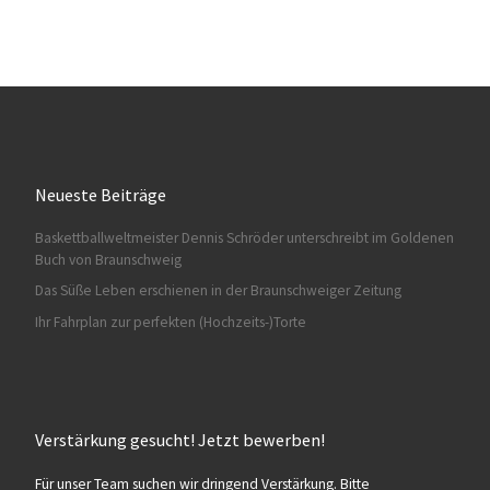
Neueste Beiträge
Baskettballweltmeister Dennis Schröder unterschreibt im Goldenen
Buch von Braunschweig
Das Süße Leben erschienen in der Braunschweiger Zeitung
Ihr Fahrplan zur perfekten (Hochzeits-)Torte
Verstärkung gesucht! Jetzt bewerben!
Für unser Team suchen wir dringend Verstärkung. Bitte