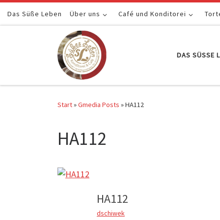
Das Süße Leben
Zum Inhalt springen
Über uns
Café und Konditorei
Tort
DAS SÜSSE L
Start
»
Gmedia Posts
»
HA112
HA112
HA112
dschiwek