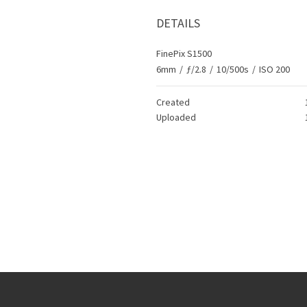
DETAILS
FinePix S1500
6mm
/
ƒ/2.8
/
10/500s
/
ISO 200
Created
Uploaded