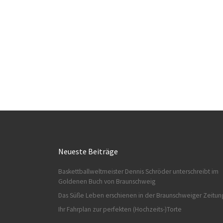
Neueste Beiträge
Baskettballweltmeister Dennis Schröder unterschreibt im
Goldenen Buch von Braunschweig
Das Süße Leben erschienen in der Braunschweiger Zeitun
Ihr Fahrplan zur perfekten (Hochzeits-)Torte