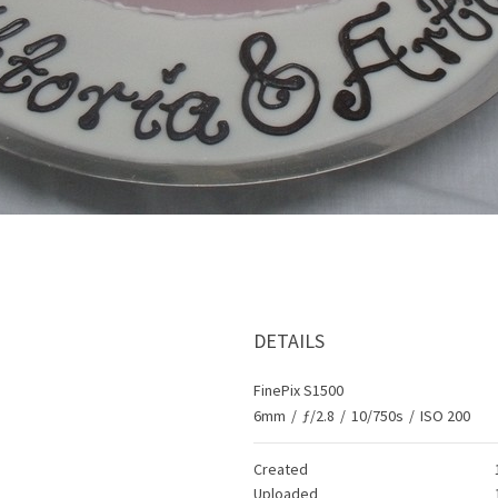
DETAILS
FinePix S1500
6mm
/
ƒ/2.8
/
10/750s
/
ISO 200
Created
Uploaded