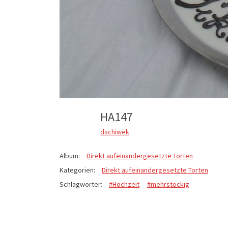
HA147
dschiwek
Album:
Direkt aufeinandergesetzte Torten
Kategorien:
Direkt aufeinandergesetzte Torten
Schlagwörter:
#Hochzeit
#mehrstöckig