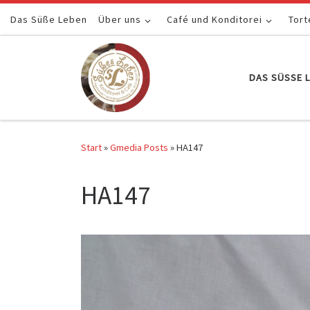
Das Süße Leben
Zum Inhalt springen
Über uns
Café und Konditorei
Tort
DAS SÜSSE L
Start
»
Gmedia Posts
»
HA147
HA147