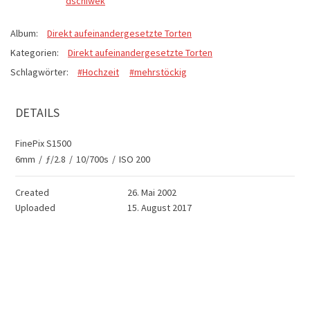
dschiwek
Album:
Direkt aufeinandergesetzte Torten
Kategorien:
Direkt aufeinandergesetzte Torten
Schlagwörter:
#Hochzeit
#mehrstöckig
DETAILS
FinePix S1500
6mm
/
ƒ/2.8
/
10/700s
/
ISO 200
Created
26. Mai 2002
Uploaded
15. August 2017