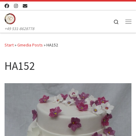
Zum Inhalt springen
Search
Me
+49 531-8628778
Start
»
Gmedia Posts
»
HA152
HA152