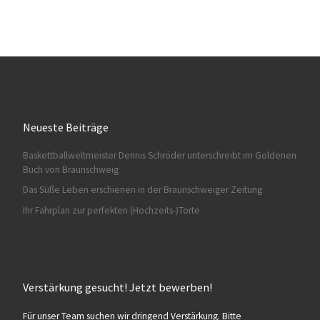
Neueste Beiträge
Baskettballweltmeister Dennis Schröder unterschreibt im Goldenen
Buch von Braunschweig
Das Süße Leben erschienen in der Braunschweiger Zeitung
Ihr Fahrplan zur perfekten (Hochzeits-)Torte
Verstärkung gesucht! Jetzt bewerben!
Für unser Team suchen wir dringend Verstärkung. Bitte