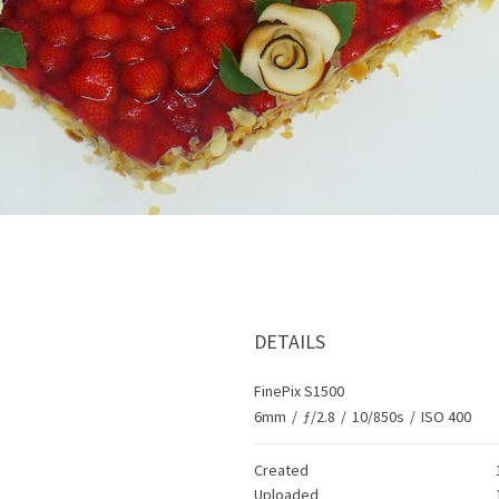
DETAILS
FinePix S1500
6mm
/
ƒ/2.8
/
10/850s
/
ISO 400
Created
Uploaded