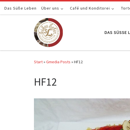
Das Süße Leben
Zum Inhalt springen
Über uns
Café und Konditorei
Tort
DAS SÜSSE L
Start
»
Gmedia Posts
»
HF12
HF12