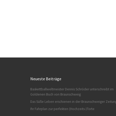
Neueste Beiträge
Baskettballweltmeister Dennis Schröder unterschreibt im
Goldenen Buch von Braunschweig
Das Süße Leben erschienen in der Braunschweiger Zeitun
Ihr Fahrplan zur perfekten (Hochzeits-)Torte