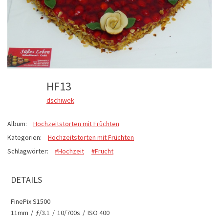
HF13
dschiwek
Album:
Hochzeitstorten mit Früchten
Kategorien:
Hochzeitstorten mit Früchten
Schlagwörter:
#Hochzeit
#Frucht
DETAILS
FinePix S1500
11mm
/
ƒ/3.1
/
10/700s
/
ISO 400