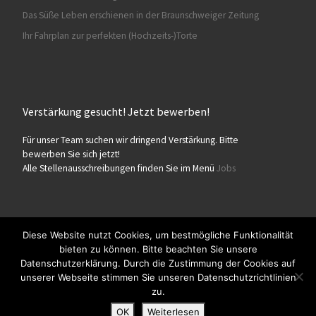
Das Süße Leben erschienen in der Braunschweiger Zeitung
Ihr Fahrplan zur perfekten (Hochzeits-)Torte
Verstärkung gesucht! Jetzt bewerben!
Für unser Team suchen wir dringend Verstärkung. Bitte
bewerben Sie sich jetzt!
Alle Stellenausschreibungen finden Sie im Menü
Jobs
Diese Website nutzt Cookies, um bestmögliche Funktionalität
bieten zu können. Bitte beachten Sie unsere
© 2026
Konditorei Süßes Leben
– Alle Rechte vorbehalten
Datenschutzerklärung. Durch die Zustimmung der Cookies auf
Präsentiert von
WP
– Entworfen mit dem
Customizr-Theme
unserer Webseite stimmen Sie unseren Datenschutzrichtlinien
zu.
OK
Weiterlesen