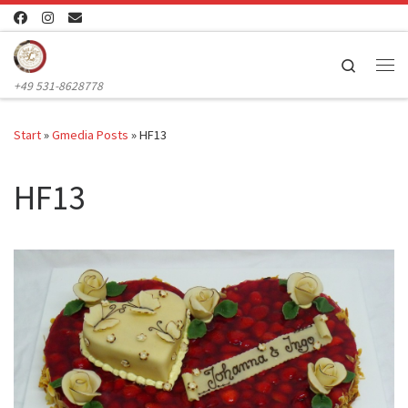
Zum Inhalt springen
Search
Me
+49 531-8628778
Start
»
Gmedia Posts
»
HF13
HF13