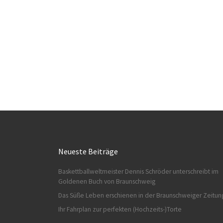
Neueste Beiträge
Baskettballweltmeister Dennis Schröder unterschreibt im
Goldenen Buch von Braunschweig
Das Süße Leben erschienen in der Braunschweiger Zeitun
Ihr Fahrplan zur perfekten (Hochzeits-)Torte