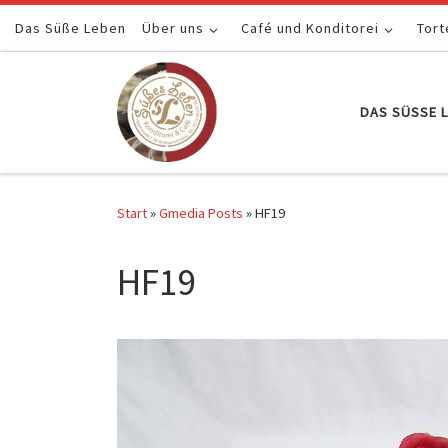
Das Süße Leben
Zum Inhalt springen
Über uns
Café und Konditorei
Tort
DAS SÜSSE L
Start
»
Gmedia Posts
»
HF19
HF19