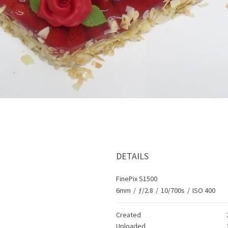
DETAILS
FinePix S1500
6mm
/
ƒ/2.8
/
10/700s
/
ISO 400
Created
Uploaded