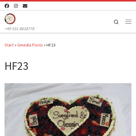
Zum Inhalt springen
Search
Me
+49 531-8628778
Start
»
Gmedia Posts
»
HF23
HF23