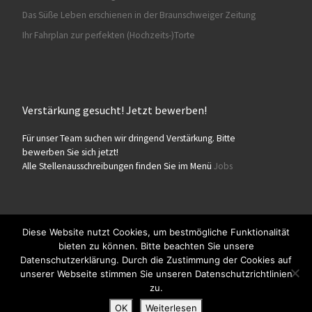
Das Süße Leben erschienen in der Braunschweiger Zeitung
Ihr Fahrplan zur perfekten (Hochzeits-)Torte
Verstärkung gesucht! Jetzt bewerben!
Für unser Team suchen wir dringend Verstärkung. Bitte
bewerben Sie sich jetzt!
Alle Stellenausschreibungen finden Sie im Menü
Jobs
Diese Website nutzt Cookies, um bestmögliche Funktionalität
bieten zu können. Bitte beachten Sie unsere
© 2026
Konditorei Süßes Leben
– Alle Rechte vorbehalten
Datenschutzerklärung. Durch die Zustimmung der Cookies auf
Präsentiert von
WP
– Entworfen mit dem
Customizr-Theme
unserer Webseite stimmen Sie unseren Datenschutzrichtlinien
zu.
OK
Weiterlesen