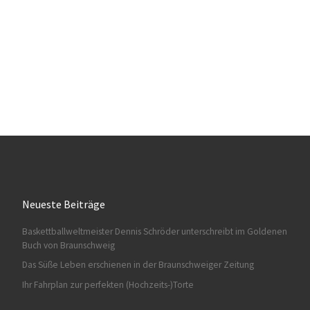
Neueste Beiträge
Baskettballweltmeister Dennis Schröder unterschreibt im Goldenen
Buch von Braunschweig
Das Süße Leben erschienen in der Braunschweiger Zeitung
Ihr Fahrplan zur perfekten (Hochzeits-)Torte