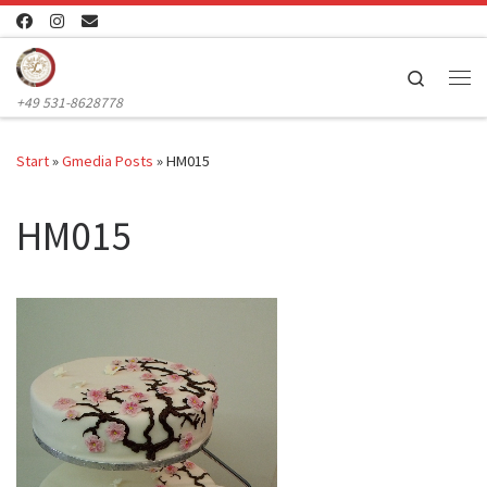
Zum Inhalt springen
Search
Me
+49 531-8628778
Start
»
Gmedia Posts
»
HM015
HM015