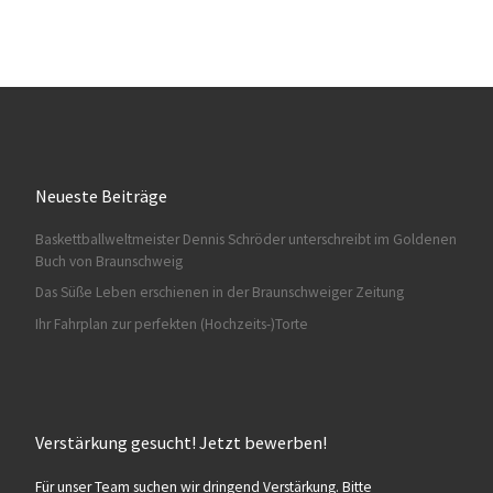
Neueste Beiträge
Baskettballweltmeister Dennis Schröder unterschreibt im Goldenen
Buch von Braunschweig
Das Süße Leben erschienen in der Braunschweiger Zeitung
Ihr Fahrplan zur perfekten (Hochzeits-)Torte
Verstärkung gesucht! Jetzt bewerben!
Für unser Team suchen wir dringend Verstärkung. Bitte