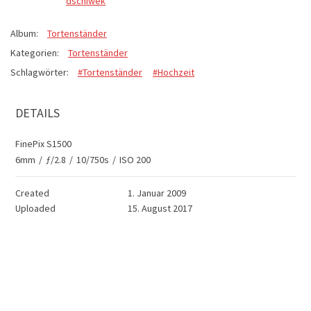
dschiwek
Album:
Tortenständer
Kategorien:
Tortenständer
Schlagwörter:
#Tortenständer
#Hochzeit
DETAILS
FinePix S1500
6mm
/
ƒ/2.8
/
10/750s
/
ISO 200
Created
1. Januar 2009
Uploaded
15. August 2017