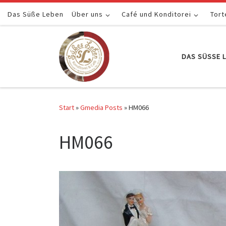
Das Süße Leben
Zum Inhalt springen
Über uns
Café und Konditorei
Tort
DAS SÜSSE L
Start
»
Gmedia Posts
»
HM066
HM066