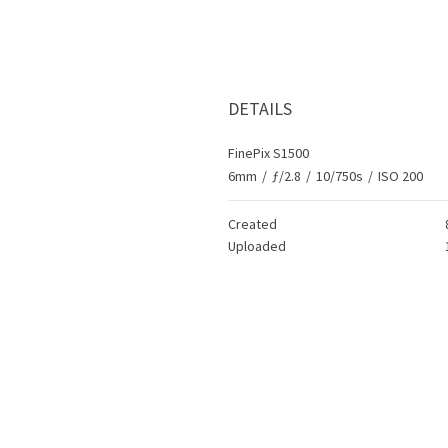
DETAILS
FinePix S1500
6mm
/
ƒ/2.8
/
10/750s
/
ISO 200
Created
Uploaded